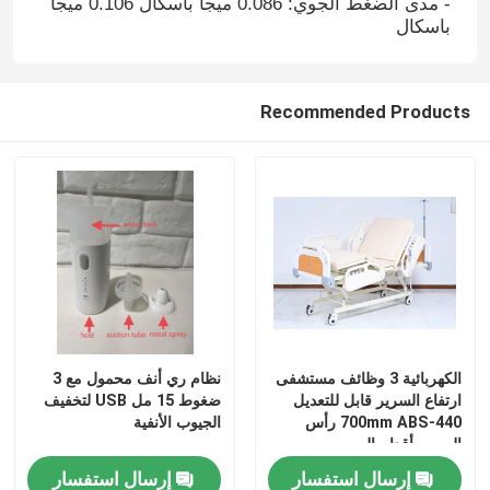
- مدى الضغط الجوي: 0.086 ميجا باسكال 0.106 ميجا
باسكال
Recommended Products
الكهربائية 3 وظائف مستشفى
نظام ري أنف محمول مع 3
ارتفاع السرير قابل للتعديل
ضغوط 15 مل USB لتخفيف
440-700mm ABS رأس
الجيوب الأنفية
السرير أقدام السرير
إرسال استفسار
إرسال استفسار