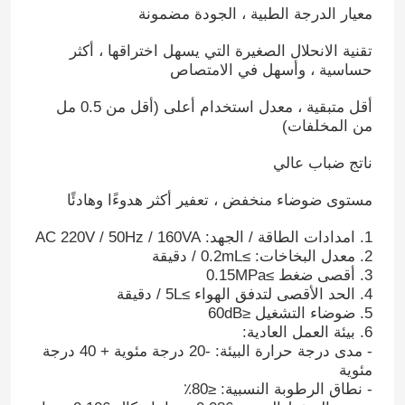
معيار الدرجة الطبية ، الجودة مضمونة
تقنية الانحلال الصغيرة التي يسهل اختراقها ، أكثر
حساسية ، وأسهل في الامتصاص
أقل متبقية ، معدل استخدام أعلى (أقل من 0.5 مل
من المخلفات)
ناتج ضباب عالي
مستوى ضوضاء منخفض ، تعفير أكثر هدوءًا وهادئًا
1. امدادات الطاقة / الجهد: AC 220V / 50Hz / 160VA
2. معدل البخاخات: ≥0.2mL / دقيقة
3. أقصى ضغط ≥0.15MPa
4. الحد الأقصى لتدفق الهواء ≥5L / دقيقة
5. ضوضاء التشغيل ≤60dB
6. بيئة العمل العادية:
- مدى درجة حرارة البيئة: -20 درجة مئوية + 40 درجة
مئوية
- نطاق الرطوبة النسبية: ≤80٪