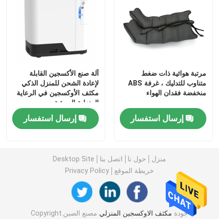
مرتبة هوائية ذات ضغط
آلة صنع الأكسجين القابلة
متناوب للتدليك ، غرفة ABS
لإعادة الشحن للمنزل الذكي
منخفضة فقدان الهواء
مكثف الأوكسجين في الرعاية
المنزلية الصوتية
إرسال استفسار
إرسال استفسار
مسكن
منزل
حول نا
اتصل بنا
Desktop Site
خريطة الموقع
Privacy Policy
منتجات
جودة
مكثف الاوكسجين المنزلي
مصنع الصين.Copyright
معلومات عنا