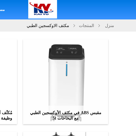
مس
منزل
المنتجات
مكثف الاوكسجين الطبي
مقبس ABS في مكثف الأوكسجين الطبي
مع البخاخات 5l
ﺎﺘﺼﻟ ﺍﻶﻧ