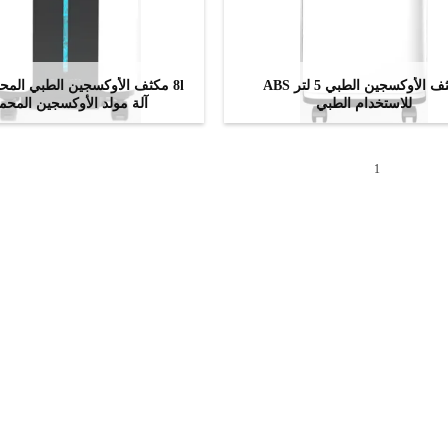
مكثف الأوكسجين الطبي 5 لتر ABS
للاستخدام الطبي
آلة مولد الأوكسجين المحم
ﺎﺘﺼﻟ ﺍﻶﻧ
ﺎﺘﺼﻟ ﺍﻶﻧ
1