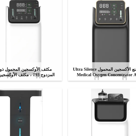
جهاز صنع الأكسجين المحمول Ultra Silence
مكثف الأوكسجين المحمول ذو 
Medical Oxygen Concentrator 
المزدوج 93٪ ، مكثف الأوكس
المستمر 50 هرتز
ﺎﺘﺼﻟ ﺍﻶﻧ
ﺎﺘﺼﻟ ﺍﻶﻧ