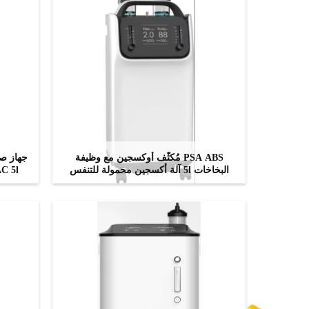
PSA ABS مُكثّف أوكسجين مع وظيفة
البخاخات 5l آلة أكسجين محمولة للتنفس
AC 5l
ﺎﺘﺼﻟ ﺍﻶﻧ