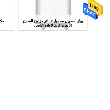
جهاز أكسجين محمول 10 لتر مزدوج المخرج
50 هرتز قابل لإعادة الشحن
ﺎﺘﺼﻟ ﺍﻶﻧ