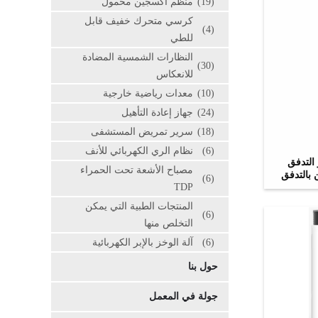
(19)
منظم أكسجين محمول
كرسي متحرك خفيف قابل
(4)
للطي
النظارات الشمسية المضادة
(30)
للانعكاس
(10)
معدات رياضية خارجية
(24)
جهاز إعادة التأهيل
(18)
سرير تمريض المستشفى
(6)
نظام الري الكهربائي للأنف
التدفق
مصباح الأشعة تحت الحمراء
جين بالتدفق
(6)
TDP
المنتجات الطبية التي يمكن
(6)
التخلص منها
(6)
آلة الوخز بالإبر الكهربائية
حول بنا
جولة في المعمل