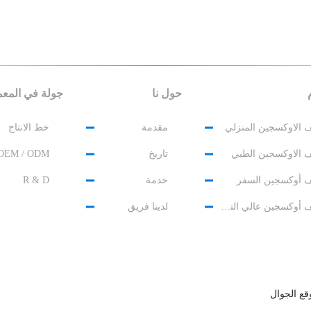
حول نا
جولة في المع
 الاوكسجين المنزلي
مقدمة
خط الانتاج
 الاوكسجين الطبي
تاريخ
OEM / ODM
ّف أوكسجين السفر
خدمة
R & D
مُكثّف أوكسجين عالي التدفق
لدينا فريق
قع الجوال