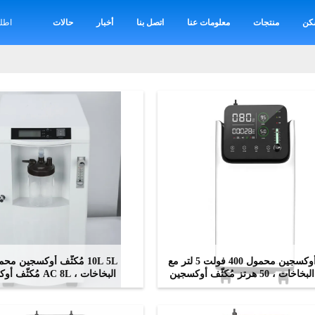
كن
منتجات
معلومات عنا
اتصل بنا
أخبار
حالات
اطل
مُكثّف أوكسجين محمول 400 فولت 5 لتر مع
10L 5L مُكثّف أوكسجين م
وظيفة البخاخات ، 50 هرتز مُكثّف أوكسجين
البخاخات ، AC 8L مُكثّف أوكسجين
10 لتر 220 فولت
ﺎﺘﺼﻟ ﺍﻶﻧ
ﺎﺘﺼﻟ ﺍﻶﻧ