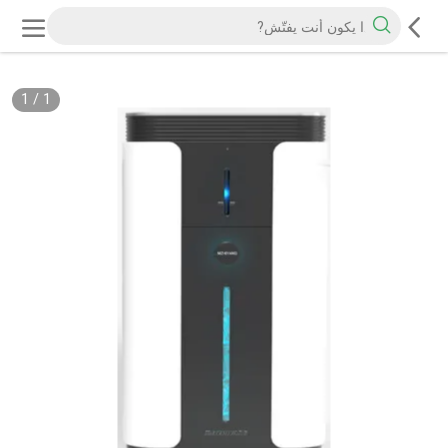
1
/
1