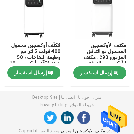
مُكثّف أوكسجين السفر
مُكثّف أوكسجين عالي التدفق
مكثف الأوكسجين
مُكثّف أوكسجين محمول
المحمول ذو التدفق
400 فولت 5 لتر مع
آلات البخاخات المحمولة
المزدوج 93٪ ، مكثف
وظيفة البخاخات ، 50
الأوكسجين بالتدفق
هرتز مُكثّف أوكسجين 10
المستمر 50 هرتز
لتر 220 فولت
جهاز شفط طبي
إرسال استفسار
إرسال استفسار
جهاز مراقبة تشبع الأكسجين المنزلي
منزل
حول نا
اتصل بنا
Desktop Site
خريطة الموقع
Privacy Policy
ميزان حرارة منزلي رقمي
جهاز مراقبة ضغط الدم المنزلي
جودة
مكثف الاوكسجين المنزلي
مصنع الصين.Copyright