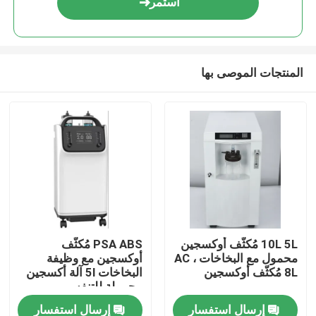
استمر
المنتجات الموصى بها
مسكن
10L 5L مُكثّف أوكسجين
PSA ABS مُكثّف
محمول مع البخاخات ، AC
أوكسجين مع وظيفة
منتجات
8L مُكثّف أوكسجين
البخاخات 5l آلة أكسجين
محمولة للتنفس
إرسال استفسار
إرسال استفسار
معلومات عنا