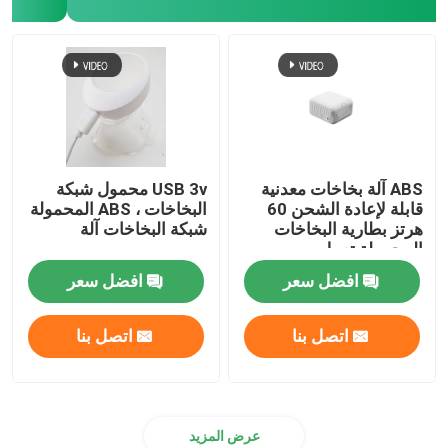
منظم أكسجين محمول
كرسي متحرك خفيف قابل للطي
النظارات الشمسية المضادة للانعكاس
ABS آلة بخاخات معدنية
USB 3v محمول شبكة
قابلة لإعادة الشحن 60
البخاخات ، ABS المحمولة
هرتز بطارية البخاخات
شبكة البخاخات آلة
معدات رياضية خارجية
المحمولة تعمل
افضل سعر
افضل سعر
جهاز إعادة التأهيل
اتصل بنا
اتصل بنا
سرير تمريض المستشفى
نظام الري الكهربائي للأنف
عرض المزيد