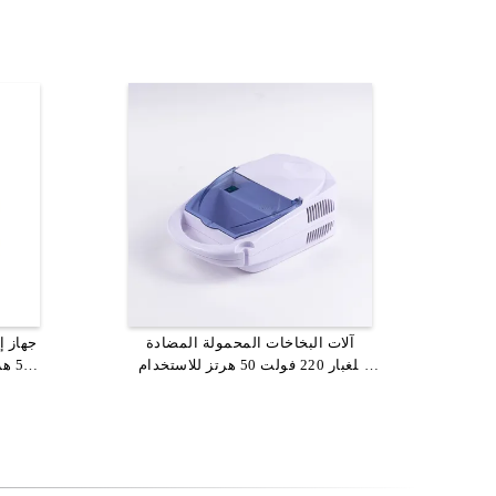
ABS أجهزة البخاخات المحمولة
آلات البخاخات المحمولة المضادة
جهاز
جهاز 
التوصيل في قابلة لإعادة الشحن
للغبار 220 فولت 50 هرتز للاستخدام
50 
المنزلي