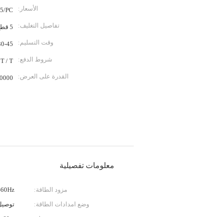
الأسعار:
15/PC
تفاصيل التغليف:
5 قطع / الشركة التونسية للملاحة
وقت التسليم:
30-45 يومً
شروط الدفع:
 T / T
القدرة على العرض:
10000 جهاز كمبيوتر في ا
معلومات تفصيلية
مزود الطاقة:
-60Hz
وضع امدادات الطاقة:
توصيل