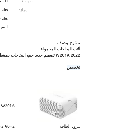
ضوضاء:
≤ 60 ديسيبل (أ)
إبراز:
kaiyu abs قابلة 
abs قابلة للشحن آلة البخاخات kaiyu
الصين abs قابلة للشحن آلة ا
منتوج وصف
آلات البخاخات المحمولة
W201A 2022 تصميم جديد
جمع
البخاخات بضغط 
تخصيص
W201A
مزود الطاقة
0Hz-60Hz