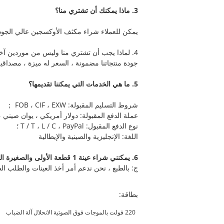
3. ماذا يمكنك أن تشتري منا؟
يمكن للعملاء شراء مكثف الأوكسجين عالي الجودة ،
4. لماذا يجب أن تشتري منا وليس من موردين آخرين؟
جودة منتجاتنا مضمونة ، السعر له ميزة ، مصداقية ا
5. ما هي الخدمات التي يمكننا تقديمها؟
شروط التسليم المقبولة: FOB ، CIF ، EXW ；
عملة الدفع المقبولة: دولار أمريكي ، يوان صيني ، 
نوع الدفع المقبول: T / T ، L / C ، PayPal ؛
اللغة: الإنجليزية والصينية والإيطالية
6. يمكنني شراء عينة 1 قطعة الأولى والصغيرة النظام؟
ج: بالطبع ، نحن ندعم أمر أخذ العينات والطلب الص
بطاقة:
220 فولت بالموجات فوق الصوتية الانحلال آلة الضباب