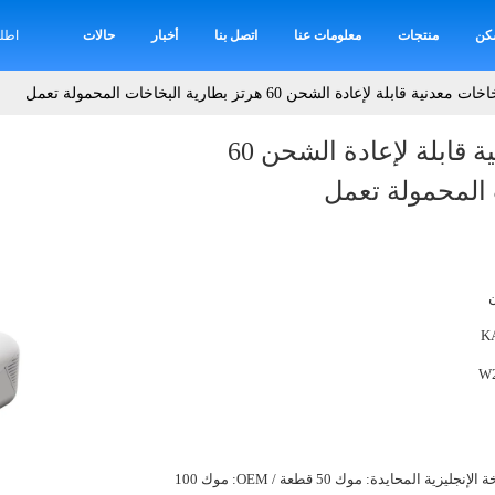
كن
منتجات
معلومات عنا
اتصل بنا
أخبار
حالات
اطل
ABS آلة بخاخات معدنية قابلة لإعادة الشحن 60
 المحمولة تعمل
K
W
نجليزية المحايدة: موك 50 قطعة / OEM: موك 100 قطعة