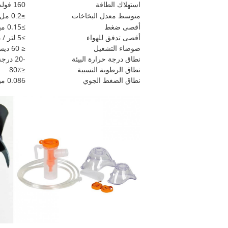
استهلاك الطاقة
160 فولت أمبير
متوسط ​​معدل البخاخات
≥0.2 مل / دقيقة
أقصى ضغط
≥0.15 ميجا باسكال
أقصى تدفق للهواء
≥5 لتر / دقيقة
ضوضاء التشغيل
≤ 60 ديسيبل (أ)
نطاق درجة حرارة البيئة
-20 درجة مئوية + 40 درجة مئوية
نطاق الرطوبة النسبية
≤80٪
نطاق الضغط الجوي
0.086 ميجا باسكال 0.106 ميجا باسكال