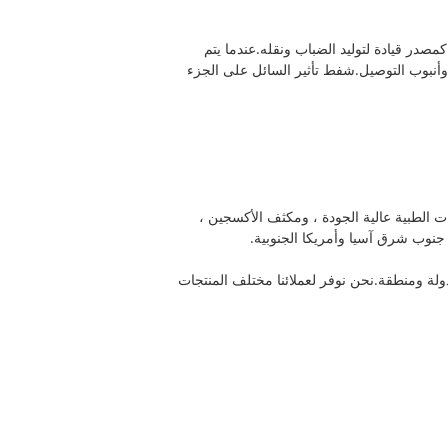
صدر قيادة لتوليد الضباب ونقله.عندما يتم
أنبوب التوصيل.شفط تأثير السائل على الجزء
في تطوير وتصنيع المعدات الطبية عالية الجودة ، ومكثف الأكسجين ،
جنوب شرق آسيا وأمريكا الجنوبية.
ام 2014 عندما حصلنا على رخصة الاستيراد والتصدير ، قامت KAIYU MEDICAL بالفعل ببناء علاقة تجارية مع أكثر من 50 دولة ومنطقة.نحن نوفر لعملائنا مختلف المنتجات