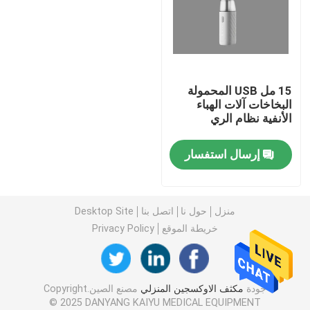
مُكثّف أوكسجين السفر
مُكثّف أوكسجين عالي التدفق
15 مل USB المحمولة
البخاخات آلات الهباء
الأنفية نظام الري
آلات البخاخات المحمولة
إرسال استفسار
جهاز شفط طبي
جهاز مراقبة تشبع الأكسجين المنزلي
منزل
حول نا
اتصل بنا
Desktop Site
خريطة الموقع
Privacy Policy
ميزان حرارة منزلي رقمي
جودة
مكثف الاوكسجين المنزلي
مصنع الصين.Copyright
جهاز مراقبة ضغط الدم المنزلي
© 2025 DANYANG KAIYU MEDICAL EQUIPMENT