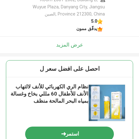
Wuyue Plaza, Danyang City, Jiangsu
Province 212300, China ,الصين
5.0
يدقّق ممون
عرض المزيد
احصل على افضل سعر ل
نظام الري الكهربائي للأنف لالتهاب
الأنف للأطفال 60 مللي بخاخ وغسالة
بمياه البحر المالحة منظف
استمر