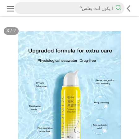
3
/
2