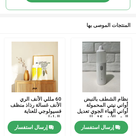
المنتجات الموصى بها
مسكن
نظام الشطف بالنبض
60 مللي الأنف الري
أواني نيتي المحمولة
الأنف غسالة رذاذ منظف
أواني الهباء الجوي تعديل
فسيولوجي للعناية
منتجات
الري بالأنف 15 مللي
بالطفل
USB DC5V
إرسال استفسار
إرسال استفسار
معلومات عنا